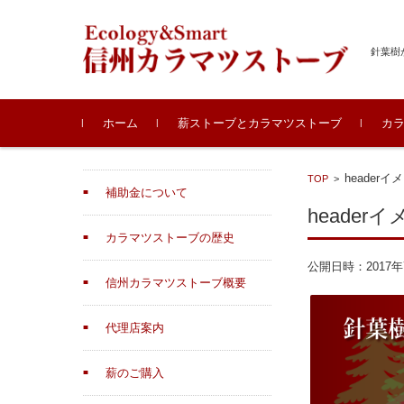
針葉樹
コンテンツに移動
ホーム
薪ストーブとカラマツストーブ
カ
headerイ
TOP
>
補助金について
header
カラマツストーブの歴史
公開日時：
2017
信州カラマツストーブ概要
代理店案内
薪のご購入